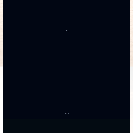
```
```