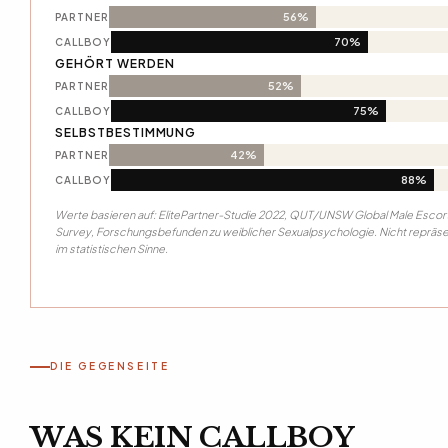
56%
PARTNER
70%
CALLBOY
GEHÖRT WERDEN
52%
PARTNER
75%
CALLBOY
SELBSTBESTIMMUNG
42%
PARTNER
88%
CALLBOY
Werte basieren auf: ElitePartner-Studie 2022, QUT/UNSW Global Male Escor
Survey, Forschungsbefunden zu weiblicher Sexualpsychologie. Nicht repräse
im statistischen Sinne.
DIE GEGENSEITE
WAS KEIN CALLBOY