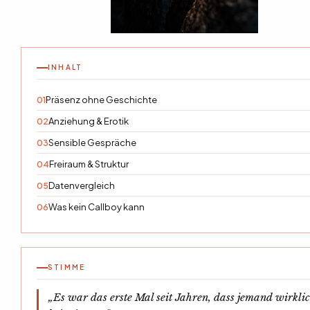
INHALT
Präsenz ohne Geschichte
01
Anziehung & Erotik
02
Sensible Gespräche
03
Freiraum & Struktur
04
Datenvergleich
05
Was kein Callboy kann
06
STIMME
„Es war das erste Mal seit Jahren, dass jemand wirkli