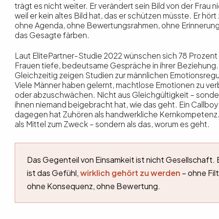
trägt es nicht weiter. Er verändert sein Bild von der Frau ni
weil er kein altes Bild hat, das er schützen müsste. Er hört 
ohne Agenda, ohne Bewertungsrahmen, ohne Erinnerung
das Gesagte färben.
Laut ElitePartner-Studie 2022 wünschen sich 78 Prozent
Frauen tiefe, bedeutsame Gespräche in ihrer Beziehung.
Gleichzeitig zeigen Studien zur männlichen Emotionsregu
Viele Männer haben gelernt, machtlose Emotionen zu ve
oder abzuschwächen. Nicht aus Gleichgültigkeit – sonder
ihnen niemand beigebracht hat, wie das geht. Ein Callboy
dagegen hat Zuhören als handwerkliche Kernkompetenz.
als Mittel zum Zweck – sondern als das, worum es geht.
Das Gegenteil von Einsamkeit ist nicht Gesellschaft. 
ist das Gefühl,
wirklich gehört zu werden
– ohne Filt
ohne Konsequenz, ohne Bewertung.