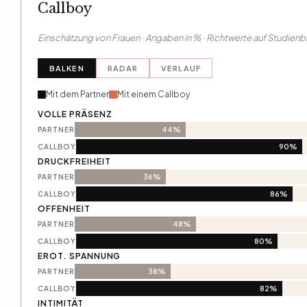
Callboy
Einschätzung von Frauen · Angaben in % · Richtwerte auf Studienb
BALKEN
RADAR
VERLAUF
Mit dem Partner
Mit einem Callboy
VOLLE PRÄSENZ
44%
PARTNER
90%
CALLBOY
DRUCKFREIHEIT
36%
PARTNER
86%
CALLBOY
OFFENHEIT
48%
PARTNER
80%
CALLBOY
EROT. SPANNUNG
38%
PARTNER
82%
CALLBOY
INTIMITÄT