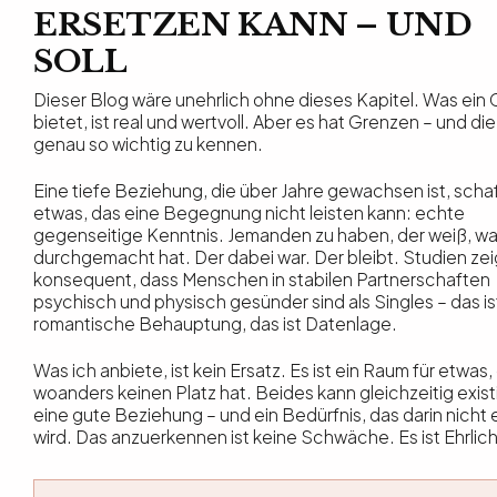
ERSETZEN KANN – UND
SOLL
Dieser Blog wäre unehrlich ohne dieses Kapitel. Was ein 
bietet, ist real und wertvoll. Aber es hat Grenzen – und die
genau so wichtig zu kennen.
Eine tiefe Beziehung, die über Jahre gewachsen ist, scha
etwas, das eine Begegnung nicht leisten kann: echte
gegenseitige Kenntnis. Jemanden zu haben, der weiß, w
durchgemacht hat. Der dabei war. Der bleibt. Studien ze
konsequent, dass Menschen in stabilen Partnerschaften
psychisch und physisch gesünder sind als Singles – das is
romantische Behauptung, das ist Datenlage.
Was ich anbiete, ist kein Ersatz. Es ist ein Raum für etwas,
woanders keinen Platz hat. Beides kann gleichzeitig exist
eine gute Beziehung – und ein Bedürfnis, das darin nicht e
wird. Das anzuerkennen ist keine Schwäche. Es ist Ehrlich