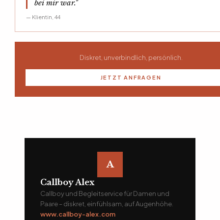
bei mir war."
— Klientin, 44
Diskret, unverbindlich, persönlich.
JETZT ANFRAGEN
A
Callboy Alex
Callboy und Begleitservice für Damen und
Paare – diskret, einfühlsam, auf Augenhöhe.
www.callboy-alex.com