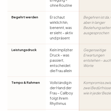
Erregung –
ohne Routine
Er schaut
Begehren ist da, 
Begehrt werden
wirklich hin,
aber in langer
benennt, was
Beziehung selte
er sieht – aktiv
ausgesprochen
und präsent
Kein impliziter
Gegenseitige
Leistungsdruck
Druck – was
Erwartungen
passiert,
entstehen – auc
entscheidet
Worte
die Frau allein
Vollständig in
Kompromiss zwi
Tempo & Rahmen
der Hand der
zwei Bedürfnisse
Frau – Callboy
wie in jeder Bez
folgt ihrem
Rhythmus