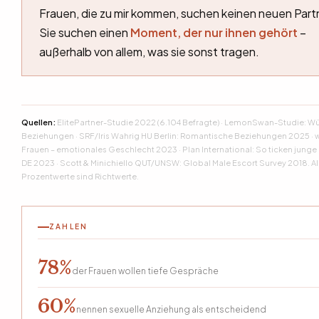
Frauen, die zu mir kommen, suchen keinen neuen Part
Sie suchen einen
Moment, der nur ihnen gehört
–
außerhalb von allem, was sie sonst tragen.
Quellen:
ElitePartner-Studie 2022 (6.104 Befragte) · LemonSwan-Studie: W
Beziehungen · SRF/Iris Wahrig HU Berlin: Romantische Beziehungen 2025 · 
Frauen – emotionales Geschlecht 2023 · Plan International: So ticken jung
DE 2023 · Scott & Minichiello QUT/UNSW: Global Male Escort Survey 2018. Al
Prozentwerte sind Richtwerte.
ZAHLEN
78%
der Frauen wollen tiefe Gespräche
60%
nennen sexuelle Anziehung als entscheidend