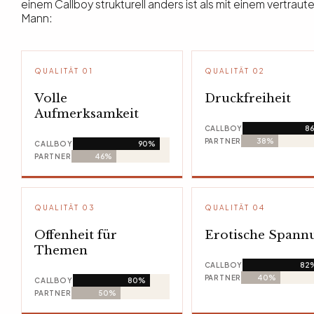
einem Callboy strukturell anders ist als mit einem vertraut
Mann:
QUALITÄT 01
QUALITÄT 02
Volle
Druckfreiheit
Aufmerksamkeit
CALLBOY
8
PARTNER
38%
CALLBOY
90%
PARTNER
46%
QUALITÄT 03
QUALITÄT 04
Offenheit für
Erotische Spann
Themen
CALLBOY
82
PARTNER
40%
CALLBOY
80%
PARTNER
50%