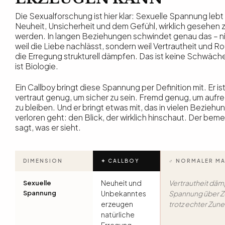
Die Sexualforschung ist hier klar: Sexuelle Spannung lebt
Neuheit, Unsicherheit und dem Gefühl, wirklich gesehen 
werden. In langen Beziehungen schwindet genau das – n
weil die Liebe nachlässt, sondern weil Vertrautheit und Ro
die Erregung strukturell dämpfen. Das ist keine Schwäch
ist Biologie.
Ein Callboy bringt diese Spannung per Definition mit. Er is
vertraut genug, um sicher zu sein. Fremd genug, um aufr
zu bleiben. Und er bringt etwas mit, das in vielen Bezieh
verloren geht: den Blick, der wirklich hinschaut. Der beme
sagt, was er sieht.
DIMENSION
✦ CALLBOY
♂ NORMALER M
Neuheit und
Vertrautheit däm
Sexuelle
Spannung
Unbekanntes
Spannung über Ze
erzeugen
trotz echter Zun
natürliche