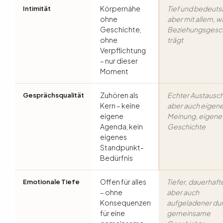
Körpernähe
Tief und bedeuts
Intimität
ohne
aber mit allem, w
Geschichte,
Beziehungsgesc
ohne
trägt
Verpflichtung
– nur dieser
Moment
Zuhören als
Echter Austausch
Gesprächsqualität
Kern – keine
aber auch eigen
eigene
Meinung, eigene
Agenda, kein
Geschichte
eigenes
Standpunkt-
Bedürfnis
Offen für alles
Tiefer, dauerhaft
Emotionale Tiefe
– ohne
aber auch
Konsequenzen
aufgeladener du
für eine
gemeinsame