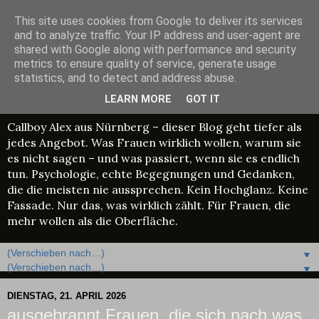
This site uses cookies from Google to deliver its services
Callboy Alex –
and to analyze traffic. Your IP address and user-agent are
shared with Google along with performance and security
Psychologie, Geschichten
metrics to ensure quality of service, generate usage
statistics, and to detect and address abuse.
& echte Begegnungen
LEARN MORE
GOT IT
Callboy Alex aus Nürnberg – dieser Blog geht tiefer als
jedes Angebot. Was Frauen wirklich wollen, warum sie
es nicht sagen – und was passiert, wenn sie es endlich
tun. Psychologie, echte Begegnungen und Gedanken,
die die meisten nie aussprechen. Kein Hochglanz. Keine
Fassade. Nur das, was wirklich zählt. Für Frauen, die
mehr wollen als die Oberfläche.
▼
▼
DIENSTAG, 21. APRIL 2026
ausgebrannt Frauen, die sich nach was