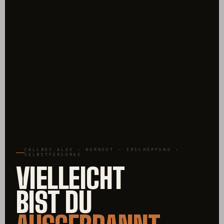
CALLBOY ALEX · BURNOUT · ERSCHÖPFUNG ·
SELBSTFÜRSORGE
VIELLEICHT
BIST DU