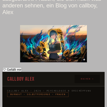
anderen sehnen, ein Blog von callboy,
Alex
🤍
Gefällt mir
CALLBOY ALEX
BUCHEN →
CALLBOY ALEX · 2026 · PSYCHOLOGIE & ERSCHÖPFUNG
BURNOUT · SELBSTFÜRSORGE · FRAUEN