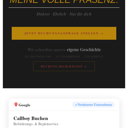
Diskret · Ehrlich · Nur für dich
JETZT BUCHUNGSANFRAGE STELLEN →
eigene Geschichte
Wir schreiben unsere
🇩🇪 DEUTSCHLAND · 🇦🇹 ÖSTERREICH · 🇨🇭 SCHWEIZ
BUCHUNG DACH-REGION →
Google
Verifiziertes Unternehmen
Callboy Buchen
Beförderungs- & Begleitservice