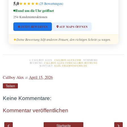
5,0
★★★★★
(25 Bewertungen)
Rund um die Uhr geöffnet
254 Kundeninteraktionen
JETZT BEWERTEN
AUF MAPS ÖFFNEN
Deine Bewertung hilft anderen Frauen, den richtigen Schritt zu wagen.
© CALLBOY ALEX ·
CALLBOY-ALEX.COM
· NÜRNBERG
BUCHUNG:
CALLBOY-ALEX.COM/CALLBOY-BUCHUNG
KONTAKT:
ALEX-ERLEBNIS@GMX.DE
Callboy Alex
at
April 15, 2026
Teilen
Keine Kommentare:
Kommentar veröffentlichen
‹
›
Startseite