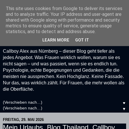
This site uses cookies from Google to deliver its services
Callboy Alex –
and to analyze traffic. Your IP address and user-agent are
shared with Google along with performance and security
Psychologie, Geschichten
metrics to ensure quality of service, generate usage
statistics, and to detect and address abuse.
& echte Begegnungen
LEARN MORE
GOT IT
Callboy Alex aus Nürnberg – dieser Blog geht tiefer als
jedes Angebot. Was Frauen wirklich wollen, warum sie es
nicht sagen – und was passiert, wenn sie es endlich tun.
Psychologie, echte Begegnungen und Gedanken, die die
meisten nie aussprechen. Kein Hochglanz. Keine Fassade.
Nur das, was wirklich zählt. Für Frauen, die mehr wollen als
die Oberfläche.
▼
▼
FREITAG, 29. MAI 2026
Mein Urlaubs, Blog Thailand, Callboy,