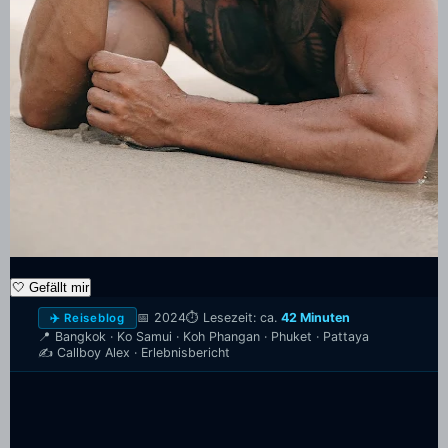
🤍
Gefällt mir
📅 2024
⏱️ Lesezeit: ca.
42 Minuten
✈️ Reiseblog
📍 Bangkok · Ko Samui · Koh Phangan · Phuket · Pattaya
✍️ Callboy Alex · Erlebnisbericht