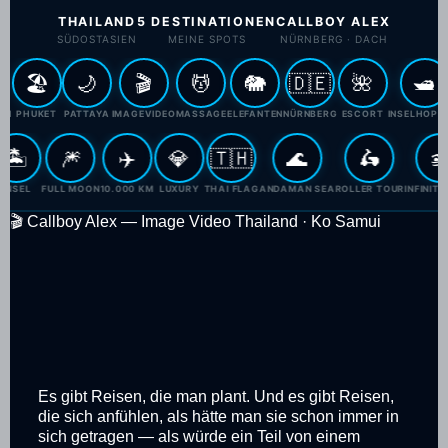
THAILAND
5 DESTINATIONEN
CALLBOY ALEX
SÜDOSTASIEN
MEINE SPOTS
NÜRNBERG · DACH
🏖️
🌙
🎬
💆
🐘
🇩🇪
🌺
🛥️
HUKET
PATTAYA
IMAGEVIDEO
MASSAGE
ELEFANTEN
NÜRNBERG
ESCORT
INSELHOPPING
S
🏝️
🎆
✈️
💎
🇹🇭
🌊
🛵
GEL
INSEL
FULL MOON
10.000 KM
LUXURY
THAI FLAG
ANDAMAN SEA
ROLLER TOUR
IN
🎬 Callboy Alex — Image Video Thailand · Ko Samui
Es gibt Reisen, die man plant. Und es gibt Reisen,
die sich anfühlen, als hätte man sie schon immer in
sich getragen — als würde ein Teil von einem