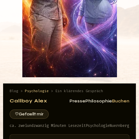
Blog
>
Psychologie
>
Ein klärendes Gespräch
Callboy Alex
Presse
Philosophie
Buchen
♡
Gefaellt mir
ca. zweiundzwanzig Minuten Lesezeit
Psychologie
Nuernberg