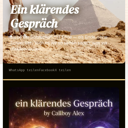
Ein klärendes
Gespräch
Liebe ein Schrecken mit Ende — als Ende ohne
Schrecken. Warum wir so selten sagen, was wir
wirklich wollen.
WhatsApp teilen
Facebook
X teilen