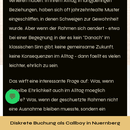
verlieren haben. In ihrem Alltag, in langjaehrigen
Beziehungen, haben sich oft jahrzehntealte Muster
eingeschliffen, in denen Schweigen zur Gewohnheit
wurde. Aber wenn der Rahmen sich aendert - etwa
bei einer Begegnung, in der es kein "Danach" im
klassischen Sinn gibt, keine gemeinsame Zukunft,
keine Konsequenzen im Alltag - dann faellt es vielen
leichter, ehrlich zu sein.
Das wirft eine interessante Frage auf: Was, wenn
dieselbe Ehrlichkeit auch im Alltag moeglich
💬
waere? Was, wenn der geschuetzte Rahmen nicht
eine Ausnahme bleiben muesste, sondern ein
Vorbild dafuer sein koennte, wie Kommunikation
Diskrete Buchung als Callboy in Nuernberg
auch in laengerfristigen Beziehungen aussehen